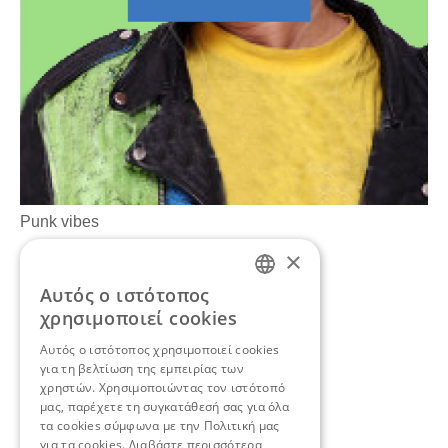
Punk vibes
×
Αυτός ο ιστότοπος
Αν θέλετε να
ENGLISH
χρησιμοποιεί cookies
συζητήσουμε για το δικό
GREEK
Αυτός ο ιστότοπος χρησιμοποιεί cookies
για τη βελτίωση της εμπειρίας των
σας project,
ελάτε σε
χρηστών. Χρησιμοποιώντας τον ιστότοπό
επαφή.
μας, παρέχετε τη συγκατάθεσή σας για όλα
τα cookies σύμφωνα με την Πολιτική μας
για τα cookies.
Διαβάστε περισσότερα