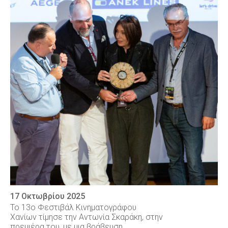
17 Οκτωβρίου 2025
Το 13ο Φεστιβάλ Κινηματογράφου
Χανίων τίμησε την Αντωνία Σκαράκη, στην
πρεμιέρα του, με μια βράβευση.