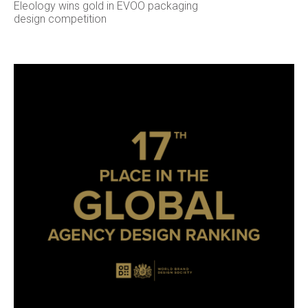
Eleology wins gold in EVOO packaging
design competition