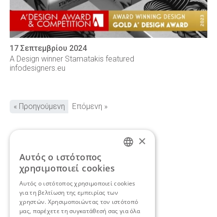
17 Σεπτεμβρίου 2024
A Design winner Stamatakis featured
infodesigners.eu
« Προηγούμενη
Επόμενη »
×
Αυτός ο ιστότοπος
Αν θέλετε να
ENGLISH
χρησιμοποιεί cookies
συζητήσουμε για το δικό
GREEK
Αυτός ο ιστότοπος χρησιμοποιεί cookies
για τη βελτίωση της εμπειρίας των
σας project,
ελάτε σε
χρηστών. Χρησιμοποιώντας τον ιστότοπό
επαφή.
μας, παρέχετε τη συγκατάθεσή σας για όλα