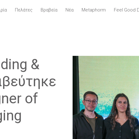
ιρία
Πελάτες
Βραβεία
Νέα
Metaphorm
Feel Good 
nding &
αβεύτηκε
ner of
ging