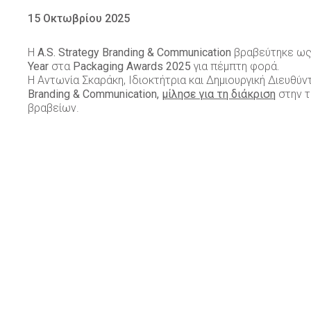
15 Οκτωβρίου 2025
Η
A.S. Strategy Branding & Communication
βραβεύτηκε ω
Year
στα
Packaging Awards 2025
για πέμπτη φορά.
Η Αντωνία Σκαράκη, Ιδιοκτήτρια και Δημιουργική Διευθύν
Branding & Communication,
μίλησε για τη διάκριση
στην τ
βραβείων.