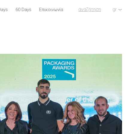
αναζήτηση
gr
Days
60 Days
Επικοινωνία