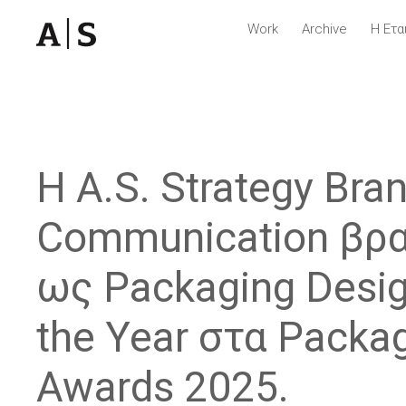
Work
Archive
Η Ετα
Η A.S. Strategy Bra
Communication βρ
ως Packaging Desig
the Year στα Packa
Awards 2025.