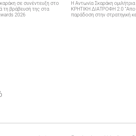
Σκαράκη σε συνέντευξη στο
Η Αντωνία Σκαράκη ομιλήτρια
ά τη βράβευσή της στα
ΚΡΗΤΙΚΗ ΔΙΑΤΡΟΦΗ 2.0 "Απο
Awards 2026
παράδοση στην στρατηγική κ
ό