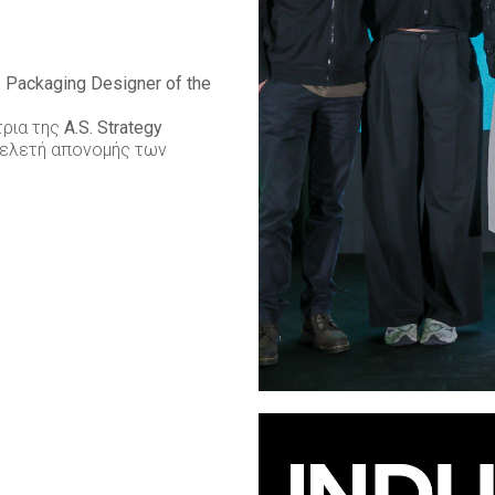
ς
Packaging Designer of the
τρια της
A.S. Strategy
ελετή απονομής των