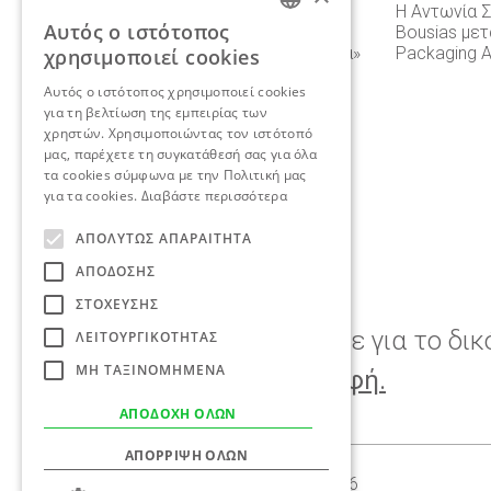
Η Αντωνία Σκαράκη στο συνέδριο
Η Αντωνία 
Αυτός ο ιστότοπος
«Κρητική Διατροφή 2.0 – Από την
Bousias μετ
ENGLISH
Παράδοση στη Στρατηγική Κερδοφορία»
Packaging 
χρησιμοποιεί cookies
του Επιμελητηρίου Ηρακλείου
GREEK
Αυτός ο ιστότοπος χρησιμοποιεί cookies
για τη βελτίωση της εμπειρίας των
χρηστών. Χρησιμοποιώντας τον ιστότοπό
μας, παρέχετε τη συγκατάθεσή σας για όλα
τα cookies σύμφωνα με την Πολιτική μας
για τα cookies.
Διαβάστε περισσότερα
ΑΠΟΛΎΤΩΣ ΑΠΑΡΑΊΤΗΤΑ
ΑΠΌΔΟΣΗΣ
ΣΤΌΧΕΥΣΗΣ
Αν θέλετε να συζητήσουμε για το δικ
ΛΕΙΤΟΥΡΓΙΚΌΤΗΤΑΣ
ΜΗ ΤΑΞΙΝΟΜΗΜΈΝΑ
σας project,
ελάτε σε επαφή.
ΑΠΟΔΟΧΉ ΌΛΩΝ
ΑΠΌΡΡΙΨΗ ΌΛΩΝ
Γεωργαντά 10,
210 8086 636