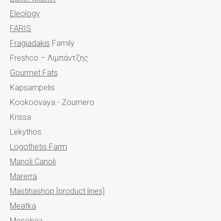
Eleology
FARIS
Fragiadakis
Family
Freshco – Λιμπάντζης
Gourmet Fats
Kapsampelis
Kookoovaya - Zoumero
Krissa
Lekythos
Logothetis Farm
Manoli Canoli
Marerra
Mastihashop [product lines]
Meatka
Mesolivia