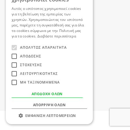
GREEK
Διεθνής Αμνηστία
Αυτός ο ιστότοπος χρησιμοποιεί cookies
για τη βελτίωση της εμπειρίας των
ΚΑΠΠΑ 2000
χρηστών. Χρησιμοποιώντας τον ιστότοπό
YPO
μας, παρέχετε τη συγκατάθεσή σας για όλα
τα cookies σύμφωνα με την Πολιτική μας
Αποσπερίδα
για τα cookies.
Διαβάστε περισσότερα
Prominent Events
ΑΠΟΛΎΤΩΣ ΑΠΑΡΑΊΤΗΤΑ
ΑΠΌΔΟΣΗΣ
Athens 2004 Olympic Games
ΣΤΌΧΕΥΣΗΣ
Athens Design Games
ΛΕΙΤΟΥΡΓΙΚΌΤΗΤΑΣ
Eurovision
ΜΗ ΤΑΞΙΝΟΜΗΜΈΝΑ
Green Design Festival
Invisible Hotel
ΑΠΟΔΟΧΉ ΌΛΩΝ
ΑΠΌΡΡΙΨΗ ΌΛΩΝ
ΕΜΦΆΝΙΣΗ ΛΕΠΤΟΜΕΡΕΙΏΝ