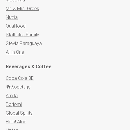
Mr. & Mrs. Greek
Nutria
Qualifood
Stathakis Family
Stevia Paraguaya
All in One
Beverages & Coffee
Coca Cola 3Ε
Ψηλορείτης
Amita
Borjomi
Global Spirits
Hola! Aloe