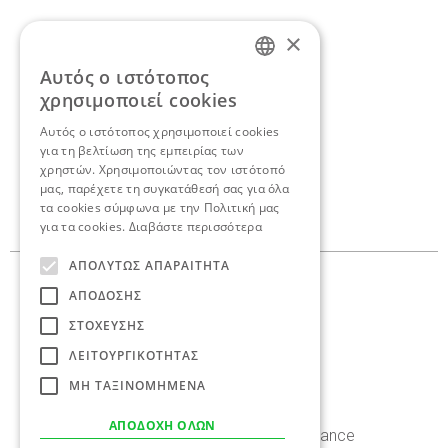
×
Αυτός ο ιστότοπος
Αν θέλετε να
ENGLISH
χρησιμοποιεί cookies
συζητήσουμε για το δικό
GREEK
Αυτός ο ιστότοπος χρησιμοποιεί cookies
για τη βελτίωση της εμπειρίας των
σας project,
ελάτε σε
χρηστών. Χρησιμοποιώντας τον ιστότοπό
επαφή.
μας, παρέχετε τη συγκατάθεσή σας για όλα
τα cookies σύμφωνα με την Πολιτική μας
για τα cookies.
Διαβάστε περισσότερα
ΑΠΟΛΎΤΩΣ ΑΠΑΡΑΊΤΗΤΑ
Γεωργαντά 10,
ΑΠΌΔΟΣΗΣ
145 62 Κηφισιά
ΣΤΌΧΕΥΣΗΣ
210 8086 636
ΛΕΙΤΟΥΡΓΙΚΌΤΗΤΑΣ
info@antoniaskaraki.com
ΜΗ ΤΑΞΙΝΟΜΗΜΈΝΑ
ΑΠΟΔΟΧΉ ΌΛΩΝ
Instagram
Facebook
Linkedin
Behance