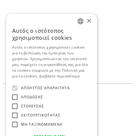
×
Αυτός ο ιστότοπος
Αν θέλετε να
ENGLISH
χρησιμοποιεί cookies
συζητήσουμε για το δικό
GREEK
Αυτός ο ιστότοπος χρησιμοποιεί cookies
για τη βελτίωση της εμπειρίας των
σας project,
ελάτε σε
χρηστών. Χρησιμοποιώντας τον ιστότοπό
επαφή.
μας, παρέχετε τη συγκατάθεσή σας για όλα
τα cookies σύμφωνα με την Πολιτική μας
για τα cookies.
Διαβάστε περισσότερα
ΑΠΟΛΎΤΩΣ ΑΠΑΡΑΊΤΗΤΑ
Γεωργαντά 10,
ΑΠΌΔΟΣΗΣ
145 62 Κηφισιά
ΣΤΌΧΕΥΣΗΣ
210 8086 636
ΛΕΙΤΟΥΡΓΙΚΌΤΗΤΑΣ
info@antoniaskaraki.com
ΜΗ ΤΑΞΙΝΟΜΗΜΈΝΑ