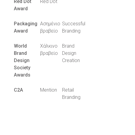
Red Dot
Red Dot
Award
Packaging
Ασημένιο
Successful
Award
βραβείο
Branding
World
Χάλκινο
Brand
Brand
βραβείο
Design
Design
Creation
Society
Awards
C2A
Mention
Retail
Branding