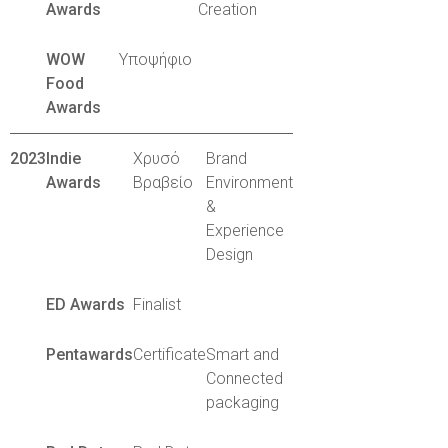
Awards
Creation
WOW
Υποψήφιο
Food
Awards
2023
Indie
Χρυσό
Brand
Awards
Βραβείο
Environment
&
Experience
Design
ED Awards
Finalist
Pentawards
Certificate
Smart and
Connected
packaging