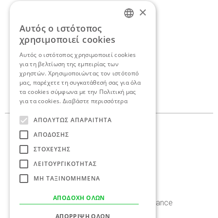
×
Αυτός ο ιστότοπος
Αν θέλετε να
ENGLISH
χρησιμοποιεί cookies
συζητήσουμε για το δικό
GREEK
Αυτός ο ιστότοπος χρησιμοποιεί cookies
για τη βελτίωση της εμπειρίας των
σας project,
ελάτε σε
χρηστών. Χρησιμοποιώντας τον ιστότοπό
επαφή.
μας, παρέχετε τη συγκατάθεσή σας για όλα
τα cookies σύμφωνα με την Πολιτική μας
για τα cookies.
Διαβάστε περισσότερα
ΑΠΟΛΎΤΩΣ ΑΠΑΡΑΊΤΗΤΑ
Γεωργαντά 10,
ΑΠΌΔΟΣΗΣ
145 62 Κηφισιά
ΣΤΌΧΕΥΣΗΣ
210 8086 636
ΛΕΙΤΟΥΡΓΙΚΌΤΗΤΑΣ
info@antoniaskaraki.com
ΜΗ ΤΑΞΙΝΟΜΗΜΈΝΑ
ΑΠΟΔΟΧΉ ΌΛΩΝ
Instagram
Facebook
Linkedin
Behance
ΑΠΌΡΡΙΨΗ ΌΛΩΝ