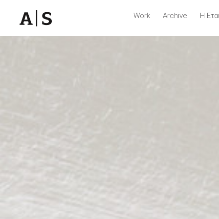
Work
Archive
Η Ετα