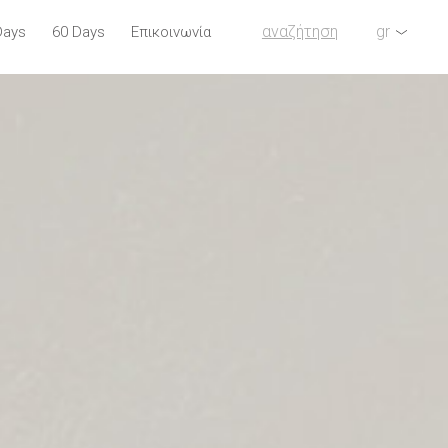
αναζήτηση
gr
Days
60 Days
Επικοινωνία