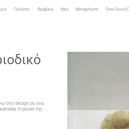
ιρία
Πελάτες
Βραβεία
Νέα
Metaphorm
Feel Good 
ριοδικό
νω στο design σε ένα
aramella: Η γεύση της