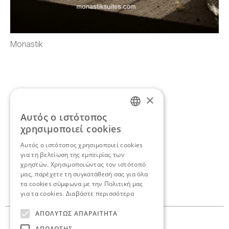
Monastik
×
Αυτός ο ιστότοπος
Αν θέλετε να
ENGLISH
χρησιμοποιεί cookies
συζητήσουμε για το δικό
GREEK
Αυτός ο ιστότοπος χρησιμοποιεί cookies
για τη βελτίωση της εμπειρίας των
σας project,
ελάτε σε
χρηστών. Χρησιμοποιώντας τον ιστότοπό
επαφή.
μας, παρέχετε τη συγκατάθεσή σας για όλα
τα cookies σύμφωνα με την Πολιτική μας
για τα cookies.
Διαβάστε περισσότερα
ΑΠΟΛΎΤΩΣ ΑΠΑΡΑΊΤΗΤΑ
Γεωργαντά 10,
ΑΠΌΔΟΣΗΣ